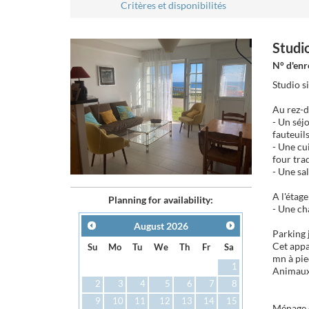
Critères et disponibilités
Studio
N° d'en
Studio s
Au rez-d
- Un séj
fauteuils
- Une cu
four trad
- Une sa
A l'étag
Planning for availability:
- Une ch
August
2026
Parking 
Cet appa
Su
Mo
Tu
We
Th
Fr
Sa
mn à pied
1
Animaux
2
3
4
5
6
7
8
9
10
11
12
13
14
15
Ménage d