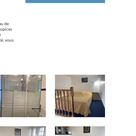
au de
ropices
e
té, vous