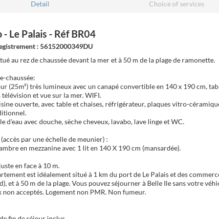
Detail
Choice of services
 - Le Palais - Réf BR04
registrement : 56152000349DU
itué au rez de chaussée devant la mer et à 50 m de la plage de ramonette.
e-chaussée:
our (25m²) très lumineux avec un canapé convertible en 140 x 190 cm, tab
 télévision et vue sur la mer. WIFI.
isine ouverte, avec table et chaises, réfrigérateur, plaques vitro-céramiqu
itionnel.
lle d'eau avec douche, sèche cheveux, lavabo, lave linge et WC.
e (accès par une échelle de meunier) :
ambre en mezzanine avec 1 lit en 140 X 190 cm (mansardée).
juste en face à 10 m.
rtement est idéalement situé à 1 km du port de Le Palais et des commerce
), et à 50 m de la plage. Vous pouvez séjourner à Belle Ile sans votre véhi
 non acceptés. Logement non PMR. Non fumeur.
e fin de séjour inclus.