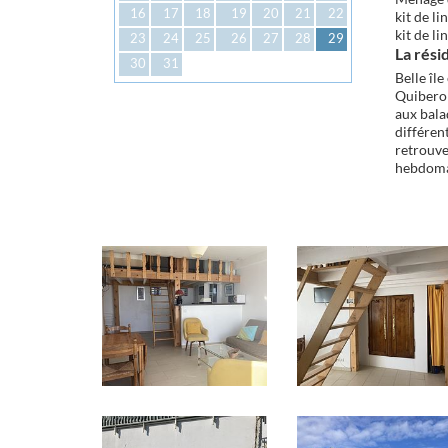
16
17
18
19
20
21
22
kit de l
kit de l
23
24
25
26
27
28
29
La rési
30
31
Belle îl
Quiberon
aux bala
différent
retrouve
hebdomad