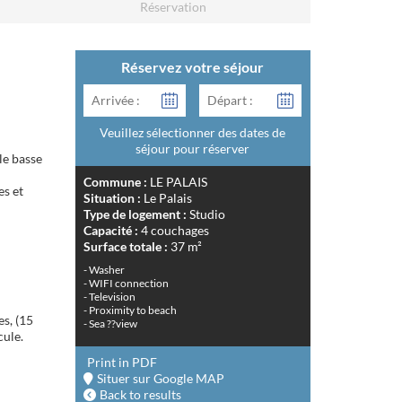
Réservation
Réservez votre séjour
Arrivée :
Départ :
Veuillez sélectionner des dates de
séjour pour réserver
le basse
Commune :
LE PALAIS
es et
Situation :
Le Palais
Type de logement :
Studio
Capacité :
4 couchages
Surface totale :
37 m²
- Washer
- WIFI connection
- Television
- Proximity to beach
s, (15
- Sea ??view
cule.
Print in PDF
Situer sur Google MAP
Back to results