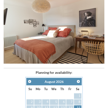
Planning for availability:
August
2026
Su
Mo
Tu
We
Th
Fr
Sa
1
2
3
4
5
6
7
8
9
10
11
12
13
14
15