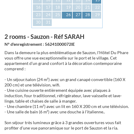
16
17
18
19
20
21
22
23
24
25
26
27
28
29
30
31
2 rooms - Sauzon - Réf SARAH
N° d'enregistrement : 56241000072IE
Dans la demeure la plus emblématique de Sauzon, l'Hôtel Du Phare
vous offre une vue exceptionnelle sur le port et le village. Cet
appartement d'un grand confort à la décoration contemporaine
comprend :
- Un séjour/salon (24 m²) avec un grand canapé convertible (160 X
200 cm) et une télévision, wifi.
- Une cuisine ouverte entièrement équipée avec plaques à
induction, four traditionnel, réfrigérateur, lave-vaisselle et lave-
linge, table et chaises de salle à manger.
- Une chambre (11 m²) avec un lit en 160 X 200 cm et une télévision.
- Une salle de bain (6 m²) avec une douche à l'italienne..
Son séjour très lumineux grâce à 3 grandes ouvertures vous fait
profiter d'une vue panoramique sur le port de Sauzon et la ria.